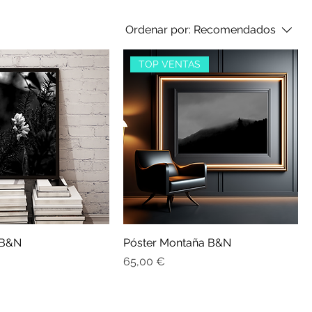
Ordenar por:
Recomendados
TOP VENTAS
 B&N
Póster Montaña B&N
Precio
65,00 €