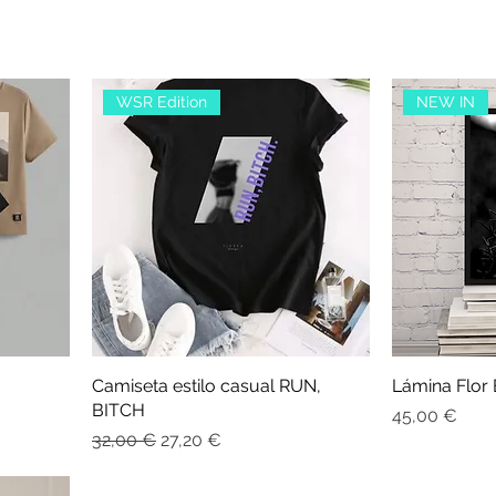
WSR Edition
NEW IN
Camiseta estilo casual RUN,
Lámina Flor
BITCH
Precio
45,00 €
Precio
Precio de oferta
32,00 €
27,20 €