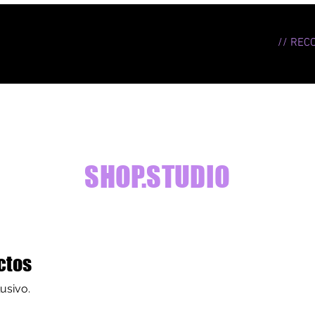
// REC
SHOP.STUDIO
ctos
usivo.