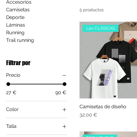
Accesorios
Camisetas
5 productos
Deporte
Láminas
Las CLÁSICAS
Running
Trail running
Filtrar por
Precio
27 €
90 €
Camisetas de diseño
Color
Precio
32,00 €
Talla
L