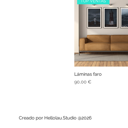
TOP VENTAS
M
S
XL
XS
Láminas faro
Precio
90,00 €
Creado por Hellolau.Studio @2026