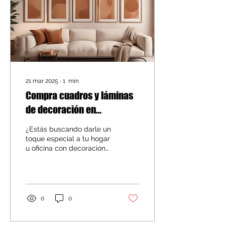
21 mar 2025
∙
1
min
Compra cuadros y láminas
de decoración en
HELLOLAU.STUDIO
¿Estás buscando darle un
toque especial a tu hogar
u oficina con decoración
única y creativa? En
HELLOLAU.STUDIO
puedes encontrar una
amplia selección de
cuadros y láminas de
0
0
decoración que
seguramente se
adaptarán a tu estilo y