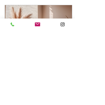
personalidad.
21 mar 2025
∙
1
min
Descubre nuestro portafolio
fotográfico en
HELLOLAU.STUDIO
En HELLOLAU.STUDIO
nos enorgullecemos de
presentar nuestro
portafolio fotográfico,
donde podrás descubrir