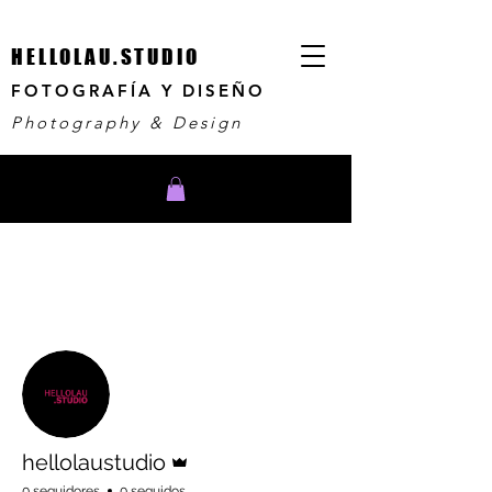
HELLOLAU.STUDIO
FOTOGRAFÍA Y DISEÑO
Photography & Design
Más acciones
Seguir
Administrador
hellolaustudio
0 seguidores
0 seguidos