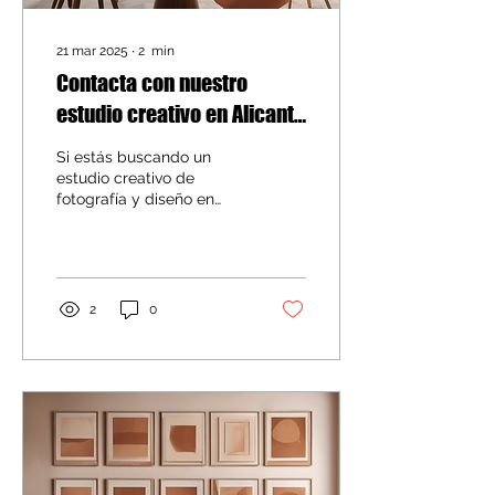
21 mar 2025
∙
2
min
Contacta con nuestro
estudio creativo en Alicante
- HELLOLAU.STUDIO
Si estás buscando un
estudio creativo de
fotografía y diseño en
Alicante, estás en el lugar
adecuado. En
HELLOLAU.STUDIO,
estamos enfocados en
capturar momentos
2
0
especiales a través de
nuestras lentes y en
diseñar proyectos únicos
que reflejen la
personalidad y esencia
de cada cliente.